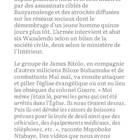
par des assassinats ciblés de
Banyamulenge et des atrocités diffusées
sur les réseaux sociaux dont le
démembrage d’un jeune homme quinze
jours plus tôt. L’armée intervient et abat
six Wazalendo selon un bilan de la
société civile, deux selon le ministère de
l’Intérieur.
Le groupe de James Bitolo, en compagnie
d’autres miliciens Biloze Bishamuke et de
combattants Maï maï, va ensuite attaquer
et piller l’église évangélique où ont eu lieu
les obsèques du colonel Gisore.
«
Moi
même j’
é
tais là, parmi les gens qui ont été
arrêtés dans l’
É
glise. Ils nous tirai
ent
dessu
s
.
Puis i
ls ont dérobé les caisses de boisson
s
prévues pour la levée de deuil ainsi que
des
véhicules,
d
es équipements médicaux, des
t
é
l
é
phones, etc. »
, raconte Muyoboke
Ntabaye. Des vidéos que nous avons