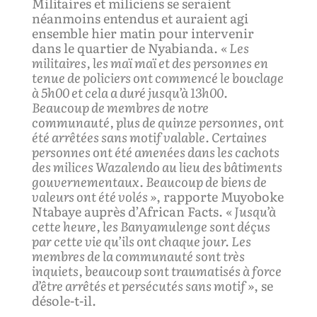
Militaires et miliciens se seraient
néanmoins entendus et auraient agi
ensemble hier matin pour intervenir
dans le quartier de Nyabianda.
« Les
militaires, les maï maï
et des personnes en
tenue de policiers
ont commencé le bouclage
à 5h00 et cela a duré jusqu’à 13h00.
Beaucoup de membres de notre
communauté, plus de quinze personnes, ont
été arrêtées sans motif valable. Certaines
personnes ont été amenées dans les cachots
des milices Wazalendo au lieu des bâtiments
gouvernementaux. Beaucoup de biens de
valeurs ont été volés »
, rapporte Muyoboke
Ntabaye auprès d’African Facts.
« Jusqu’à
cette heure, les Banyamulenge sont déçus
par cette vie qu’ils ont chaque jour. Les
membres de la communauté sont très
inquiets, beaucoup sont traumatisés à force
d’être arrêtés et persécutés sans motif »
, se
désole-t-il.