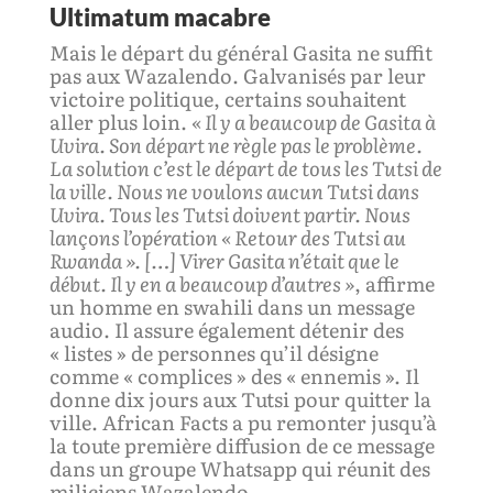
Ultimatum macabre
Mais le départ du général Gasita ne suffit
pas aux Wazalendo. Galvanisés par leur
victoire politique, certains souhaitent
aller plus loin.
«
Il y a beaucoup de Gasita à
Uvira. Son départ ne règle pas le problème.
La solution c’est le départ de tous les Tutsi de
la ville. Nous ne voulons aucun Tutsi dans
Uvira. Tous les Tutsi doivent partir. Nous
lançons l’opération « Retour des Tutsi au
Rwanda ». […] Virer Gasita n’était que le
début. Il y en a beaucoup d’autres »
, affirme
un homme en swahili dans un message
audio. Il assure également détenir des
« listes » de personnes qu’il désigne
comme « complices » des « ennemis ». Il
donne dix jours aux Tutsi pour quitter la
ville. African Facts a pu remonter jusqu’à
la toute première diffusion de ce message
dans un groupe Whatsapp qui réunit des
miliciens Wazalendo.