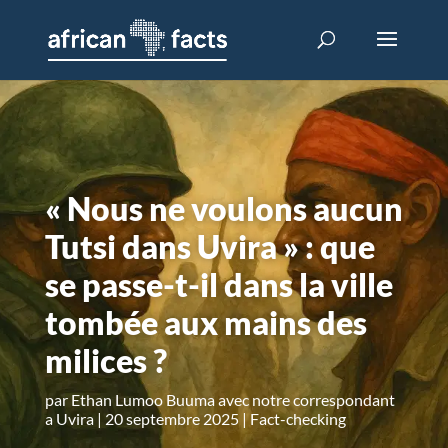
« Nous ne voulons aucun
Tutsi dans Uvira » : que
se passe-t-il dans la ville
tombée aux mains des
milices ?
par
Ethan Lumoo Buuma avec notre correspondant
a Uvira
20 septembre 2025
Fact-checking