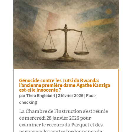
Génocide contre les Tutsi du Rwanda:
l’ancienne première dame Agathe Kanziga
est-elle innocente ?
par
Theo Englebert
|
2 février 2026
|
Fact-
checking
La Chambre de l’instruction s’est réunie
ce mercredi 28 janvier 2026 pour
examiner le recours du Parquet et des
parties civiles contre l’ordonnance de