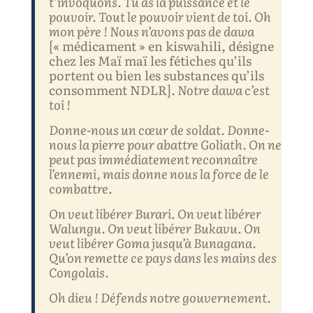
t’invoquons. Tu as l
a
puissance et le
pouvoir. Tou
t
le pouvoir vient de toi. Oh
mon père ! Nous n’avons pas de dawa
[« médicament » en kiswahili, désigne
chez les Maï maï les fétiches qu’ils
portent ou bien les substances qu’ils
consomment NDLR]
.
N
otre dawa c’est
toi !
Donne-nous un cœur de soldat. Donne-
nous la pierre pour abattre Goliath. On ne
peut pas
immédiatement
reconnaître
l’ennemi, mais donne nous la force de le
combattre.
On veut libérer Bu
rari. On veut libérer
Walungu. On veut libérer Bukavu. On
veut libérer Goma jusqu’à Bunagana.
Qu’on remette ce pays dans les mains des
Congolais.
Oh dieu ! Défends notre gouvernement.