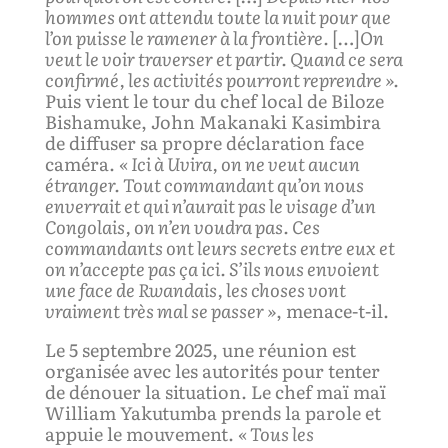
hommes ont attendu toute la nuit pour que
l’on puisse le ramener à la frontière.
[…]
On
veut le voir traverser et partir. Quand ce sera
confirmé, les activités pourront reprendre ».
Puis vient le tour du chef local de Biloze
Bishamuke, John Makanaki Kasimbira
de diffuser sa propre déclaration face
caméra.
« Ici à Uvira, on ne veut aucun
étranger. Tout commandant qu’on nous
enverrait et qui n’aurait pas le visage d’un
Congolais, on n’en voudra pas.
C
es
commandants ont leurs secrets entre eux
et
on n’accepte pas ça ici. S’ils nous envoient
une face de Rwandais, les choses vont
vraiment très mal se passer »
, menace-t-il.
Le 5 septembre 2025, une réunion est
organisée avec les autorités pour tenter
de dénouer la situation. Le chef maï maï
William Yakutumba prends la parole et
appuie le mouvement.
« Tous les