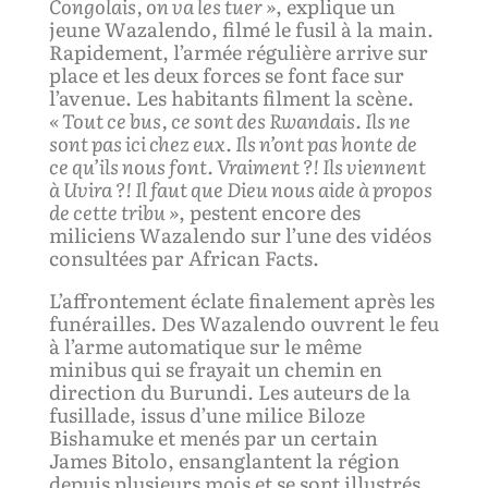
Congolais, on va les tuer »
, explique un
jeune Wazalendo, filmé le fusil à la main
.
Rapidement, l’armée régulière arrive sur
place et les deux forces se font face sur
l’avenue. Les habitants filment la scène.
« Tou
t
ce bus, ce sont des Rwandais. Ils ne
sont pas ici chez eux. Ils n’ont pas honte de
ce qu’ils nous font. Vraiment ?! Ils viennent
à Uvira ?! Il faut que Dieu nous aide à propos
de cette tribu »
, pestent encore des
miliciens Wazalendo sur l’une des vidéos
consultées par African Facts.
L’affrontement éclate finalement après les
funérailles. Des Wazalendo ouvrent le feu
à l’arme automatique sur le même
minibus qui se frayait un chemin en
direction du Burundi. Les auteurs de la
fusillade, issus d’une milice Biloze
Bishamuke et menés par un certain
James Bitolo, ensanglantent la région
depuis plusieurs mois et se sont illustrés