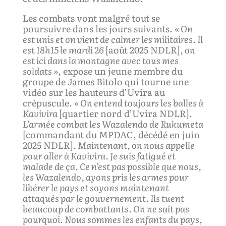
Les combats vont malgré tout se
poursuivre dans les jours suivants.
«
On
est unis et on vient de calmer les
militaires
.
Il
est 18h15 le mardi 26
[août 2025 NDLR]
, on
est ici dans la montagne avec tous mes
soldats »
, expose un jeune membre du
groupe de James Bitolo qui tourne une
vidéo sur les hauteurs d’Uvira au
crépuscule.
« On entend toujours les balles à
Kavivira
[quartier nord d’Uvira NDLR]
.
L’armée
combat les Wazalendo de Rukumeta
[commandant du MPDAC, décédé en juin
2025 NDLR]
. Maintenant, on nous appelle
pour aller à Kavivira. Je suis fatigué et
malade
de ça
. Ce n’est pas possible que nous,
les Wazalendo, ayon
s
pris les armes pour
libérer le pays et soyons maintenant
attaqués par le gouvernement. Ils tuent
beaucoup de combattants. On ne sait pas
pourquoi. Nous sommes les enfants du pays,