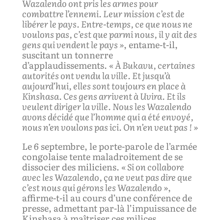
Wazalendo ont pris les armes pour
combattre l’ennemi. Leur mission c’est de
libérer le pays. Entre-temps, ce que nous ne
voulons pas, c’est que parmi nous, il y ait des
gens qui vendent le pays »
, entame-t-il,
suscitant un tonnerre
d’applaudissements.
«
À Bukavu, certaines
autorités ont vendu la ville. Et jusqu’à
aujourd’hui, elles sont toujours en place à
Kinshasa.
C
es gens arrivent à Uvira. Et ils
veulent diriger la ville. Nous les Wazalendo
avons décidé que l’homme qui a été envoyé,
nous n’en voulons pas ici. On n’en veut pas ! »
Le 6 septembre, le porte-parole de l’armée
congolaise tente maladroitement de se
dissocier des miliciens.
«
Si on collabore
avec les Wazalendo, ça ne veut pas dire que
c’est nous qui gérons les Wazalendo »
,
affirme-t-il au cours d’une conférence de
presse, admettant par-là l’impuissance de
Kinshasa à maîtriser ces milices,