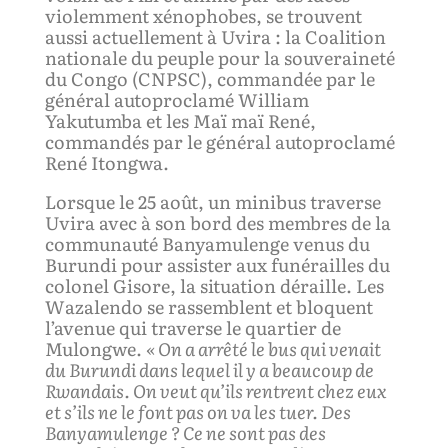
violemment xénophobes, se trouvent
aussi actuellement à Uvira : la Coalition
nationale du peuple pour la souveraineté
du Congo (CNPSC), commandée par le
général autoproclamé William
Yakutumba et les Maï maï René,
commandés par le général autoproclamé
René Itongwa.
Lorsque le 25 août, un minibus traverse
Uvira avec à son bord des membres de la
communauté Banyamulenge venus du
Burundi pour assister aux funérailles du
colonel Gisore, la situation déraille. Les
Wazalendo se rassemblent et bloquent
l’avenue qui traverse le quartier de
Mulongwe.
« On a arrêté le bus qui venait
du Burundi dans lequel il y a beaucoup de
Rwandais. On veut qu’il
s
rentre
nt
chez eux
et s’ils ne le font pas on va les tuer. Des
Banyamulenge ? Ce ne sont pas des