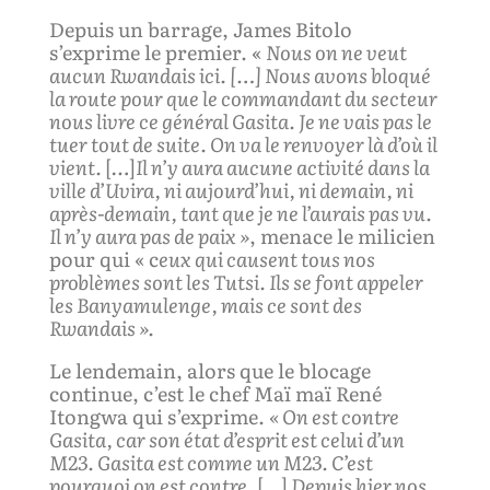
Depuis un barrage, James Bitolo
s’exprime le premier. «
Nous on ne veut
aucun Rwandais
ici
.
[…]
Nous avons
bloqu
é
la route pour que le commandant
du
secteur
nous livre ce général
Gasita
. Je ne vais pas le
tuer tout de suite. On va le renvoyer là d’où il
vient.
[…]
I
l n’y aura aucune activité
dans la
ville d’Uvira
, ni aujourd’hui, ni demain, ni
après-demain, tant que je ne l’aurais pas vu.
Il n’y aura pas de paix »
, menace le milicien
pour qui « c
eux qui causent tous nos
problèmes sont les Tutsi. Ils se font appeler
les Banyamulenge, mais ce sont des
Rwandais »
.
Le lendemain, alors que le blocage
continue, c’est le chef Maï maï René
Itongwa qui s’exprime.
« On est contre
Gasita, car son état d’esprit est celui d’un
M23. Gasita est
comme
un M23. C’est
pourquoi on est contre.
[…]
Depuis hier nos