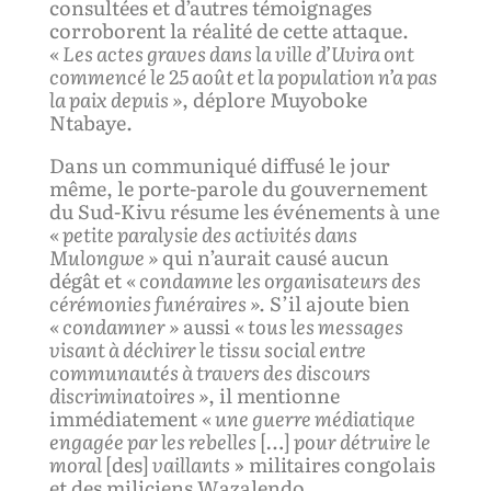
consultées et d’autres témoignages
corroborent la réalité de cette attaque.
« L
es actes grave
s dans la ville d’Uvira
ont
commencé le 25 août et la population n’a pas
la paix depuis »
, déplore Muyoboke
Ntabaye.
Dans un communiqué diffusé le jour
même, le porte-parole du gouvernement
du Sud-Kivu résume les événements à une
« petite paralysie des activités dans
Mulongwe »
qui n’aurait causé aucun
dégât et
« condamne les organisateurs des
cérémonies funéraires ».
S’il ajoute bien
« condamner »
aussi
« tous les messages
visant à déchirer le tissu social entre
communautés à travers des discours
discriminatoires »
, il mentionne
immédiatement
« une guerre médiatique
engagée par les rebelles
[…]
pour détruire le
moral
[des]
vaillants
» militaires congolais
et des miliciens Wazalendo.