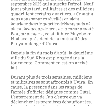
septembre 2025 qui a suscité l’effroi. Neuf
jours plus tard, militaires et des miliciens
quadrillent certains quartiers.
«
C
e matin
nous nous som
m
es r
é
veillés
en plein
bouclage dans le quartier
de
N
amyanda o
ù
vivent beaucou
p
de
gens de la communauté
B
anyamule
nge »
, relatait hier Muyoboke
Ntabaye, président de la mutualité des
Banyamulenge d’Uvira.
Depuis la fin du mois d’août, la deuxième
ville du Sud Kivu est plongée dans la
tourmente. Comment en est-on arrivé
là ?
Durant plus de trois semaines, miliciens
et militaires se sont affrontés à Uvira. En
cause, la présence dans les rangs de
l’armée d’officier désignés comme Tutsi.
L’enterrement de l’un d’entre eux va
déclencher les premières échauffourées.